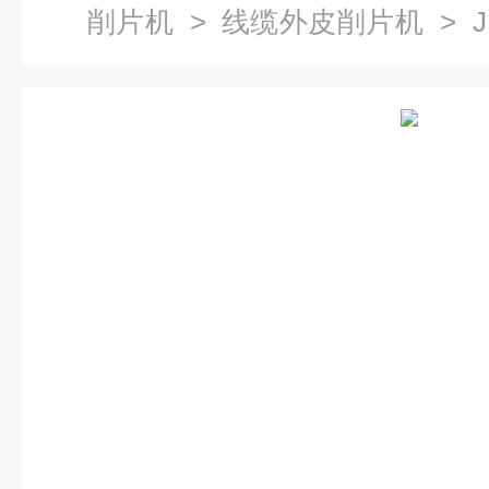
削片机
>
线缆外皮削片机
> 
胶电缆刨片机/橡胶塑料刨片机