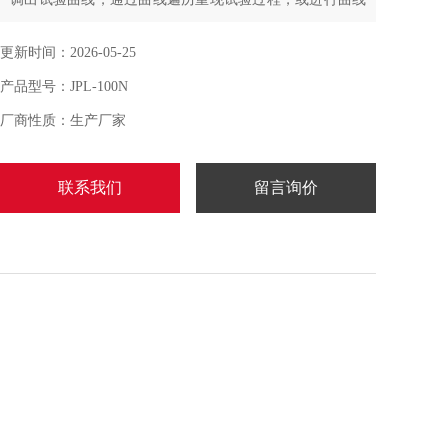
比较、曲线放大， 可即时打印出完整的试验数据报告和试
验曲线。
更新时间：2026-05-25
产品型号：JPL-100N
厂商性质：生产厂家
联系我们
留言询价