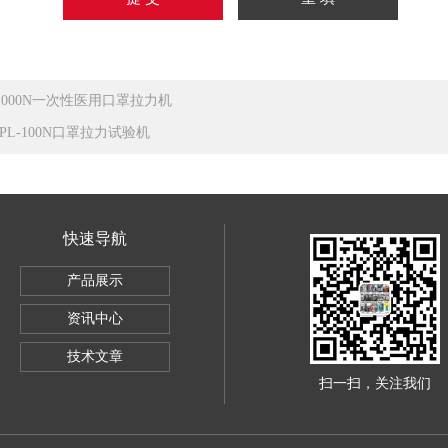
1000N一次性医用口罩拉力机
JPL-100N口罩拉力试验机
快速导航
力机
产品展示
胶薄膜拉力机
资讯中心
技术文章
扫一扫，关注我们