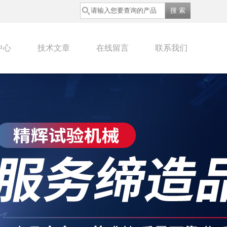
中心
技术文章
在线留言
联系我们