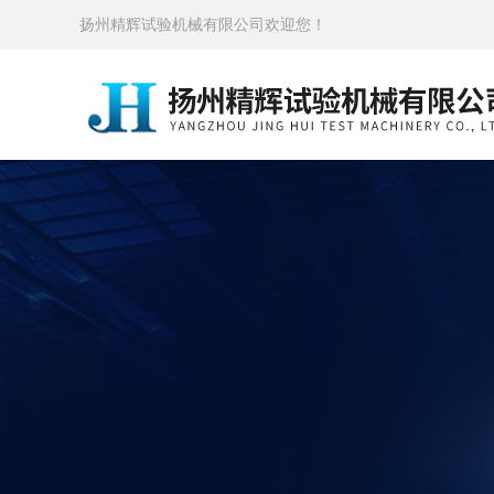
扬州精辉试验机械有限公司欢迎您！