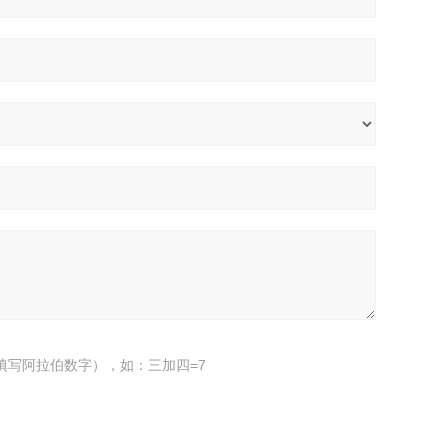
填写阿拉伯数字），如：三加四=7