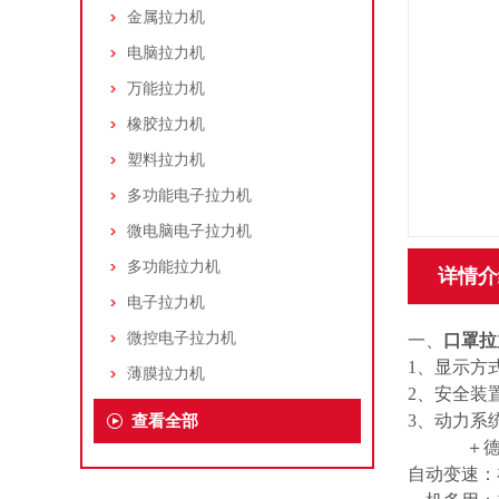
金属拉力机
电脑拉力机
万能拉力机
橡胶拉力机
塑料拉力机
多功能电子拉力机
微电脑电子拉力机
多功能拉力机
详情介
电子拉力机
微控电子拉力机
一、
口罩拉
1、显示方
薄膜拉力机
2、安全装
3、动力系
查看全部
＋德国直
自动变速：