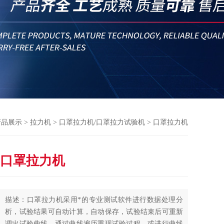
产品展示
>
拉力机
>
口罩拉力机/口罩拉力试验机
> 口罩拉力机
口罩拉力机
描述：口罩拉力机采用*的专业测试软件进行数据处理分
析，试验结果可自动计算，自动保存，试验结束后可重新
调出试验曲线，通过曲线遍历重现试验过程，或进行曲线