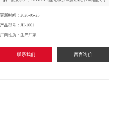
测量的一般规定》及HG2041《橡胶测厚计技术条件》中有
关规定。手提橡塑测厚仪：可随身携带，手持测量，适用
更新时间：2026-05-25
于车间现场测定
产品型号：JH-1001
厂商性质：生产厂家
联系我们
留言询价