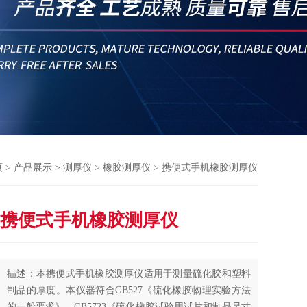
页
>
产品展示
>
测厚仪
>
橡胶测厚仪
> 携便式手机橡胶测厚仪
携便式手机橡胶测厚仪
描述：本携便式手机橡胶测厚仪适用于测量硫化胶和塑料
制品的厚度。本仪器符合GB527《硫化橡胶物理实验方法
的一般要求》、GB5723《硫化橡胶试验用试片和制品尺寸