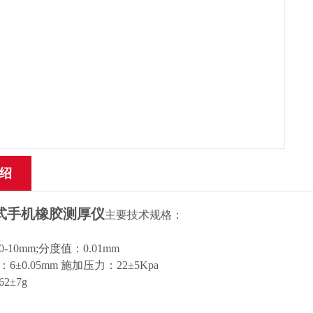
绍
式手机橡胶测厚仪
主
要技术规格：
10mm;分度值：0.01mm
±0.05mm 施加压力：22±5Kpa
2±7g