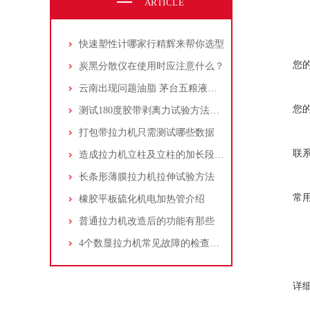
ARTICLE
快速塑性计哪家行精辉来帮你选型
您
炭黑分散仪在使用时应注意什么？
云南出现问题油脂 茅台五粮液批发价大降
您
测试180度胶带剥离力试验方法与标准
打包带拉力机只需测试哪些数据
联
造成拉力机立柱及立柱的加长段损坏的原因有哪些
长条形薄膜拉力机拉伸试验方法
常
橡胶平板硫化机电加热管介绍
普通拉力机改造后的功能有那些
4个数显拉力机常见故障的检查小技巧，你学会了吗
详