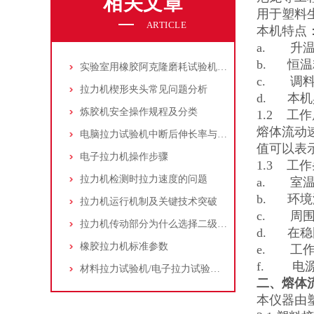
相关文章
用于塑料
ARTICLE
本机特点
a. 升
b. 恒
实验室用橡胶阿克隆磨耗试验机操作方法技巧
c. 调
拉力机楔形夹头常见问题分析
d. 本
炼胶机安全操作规程及分类
1.2 工
熔体流动
电脑拉力试验机中断后伸长率与延伸率的关系
值可以表
电子拉力机操作步骤
1.3 工
拉力机检测时拉力速度的问题
a. 室温
b. 环境
拉力机运行机制及关键技术突破
c. 周
拉力机传动部分为什么选择二级蜗轮减速
d. 在
橡胶拉力机标准参数
e. 工
f. 电源
材料拉力试验机/电子拉力试验机对材料屈服强度的测定以及计算公式
二
、
熔体
本仪器由