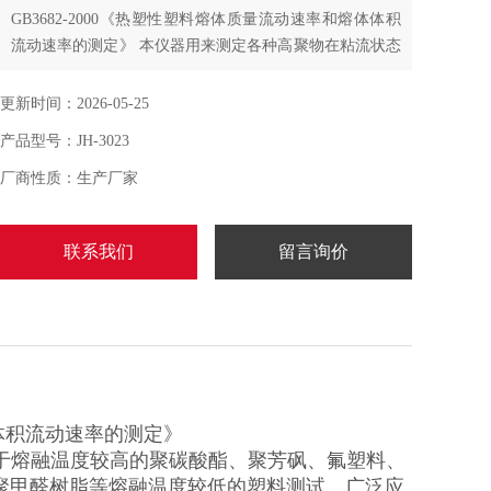
GB3682-2000《热塑性塑料熔体质量流动速率和熔体体积
流动速率的测定》 本仪器用来测定各种高聚物在粘流状态
时熔体流动速率，它既适用于熔融温度较高的聚碳酸酯、
聚芳砜、氟塑料、尼龙等工程塑料，也适用聚乙烯、聚苯
更新时间：2026-05-25
乙烯、聚丙烯、ABS树脂、聚甲醛树脂等熔融温度较低的
产品型号：JH-3023
塑料测试。广泛应用于塑料生产、塑料制品、石油化工等
行业以及有关院校、科研单位和商检部门
厂商性质：生产厂家
联系我们
留言询价
体体积流动速率的测定》
于熔融温度较高的聚碳酸酯、聚芳砜、氟塑料、
聚甲醛树脂等熔融温度较低的塑料测试。广泛应