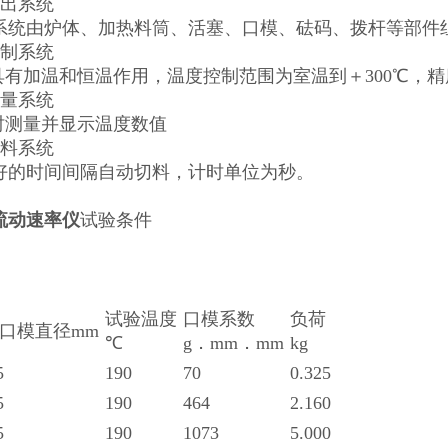
挤出系统
系统由炉体、加热料筒、活塞、口模、砝码、拨杆等部件
控制系统
有加温和恒温作用，温度控制范围为室温到＋300℃，精度
测量系统
测量并显示温度数值
切料系统
好的时间间隔自动切料，计时单位为秒。
流动速率仪
试验条件
试验温度
口模系数
负荷
口模直径mm
℃
g．mm．mm
kg
5
190
70
0.325
5
190
464
2.160
5
190
1073
5.000