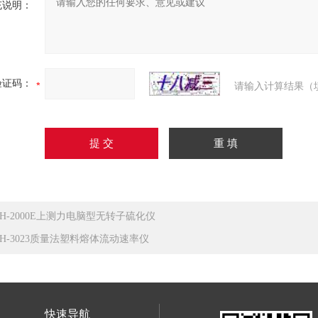
充说明：
验证码：
请输入计算结果（
JH-2000E上测力电脑型无转子硫化仪
JH-3023质量法塑料熔体流动速率仪
快速导航