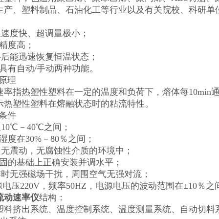
生产、塑料制品、石油化工等行业以及有关院校、科研单
：
温速度快、超调量极小；
温精度高；
料后能迅速恢复恒温状态；
机具有自动/手动两种功能。
作原理
速率指热塑性塑料在一定的温度和负荷下，熔体每10min
示热塑性塑料在熔融状态时的粘流特性。
作条件
10℃－40℃之间；
湿度在30%－80％之间；
围无震动，无腐蚀性介质的环境中；
稳固的基础上正确安装并调水平；
作时无强磁场干扰，周围空气无强对流；
电压220V，频率50HZ，电源电压的波动范围在±10％之
流动速率仪
结构：
塑料挤出系统、温度控制系统、温度测量系统、自动切料