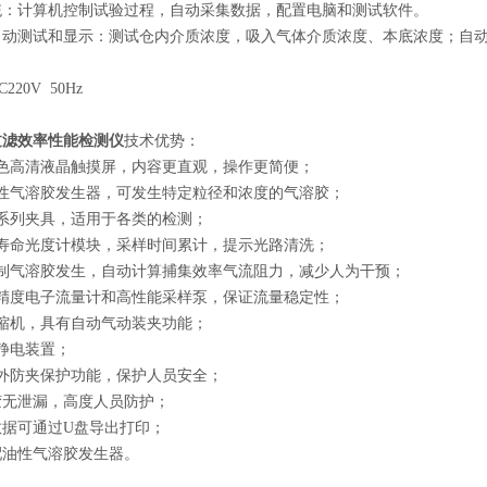
系统：计算机控制试验过程，自动采集数据，配置电脑和测试软件。
机自动测试和显示：测试仓内介质浓度，吸入气体介质浓度、本底浓度；自
220V 50Hz
过滤效率性能检测仪
技术优势：
色高清液晶触摸屏，内容更直观，操作更简便；
性气溶胶发生器，可发生特定粒径和浓度的气溶胶；
系列夹具，适用于各类的检测；
寿命光度计模块，采样时间累计，提示光路清洗；
制气溶胶发生，自动计算捕集效率气流阻力，减少人为干预；
精度电子流量计和高性能采样泵，保证流量稳定性；
缩机，具有自动气动装夹功能；
静电装置；
外防夹保护功能，保护人员安全；
胶无泄漏，高度人员防护；
数据可通过U盘导出打印；
配油性气溶胶发生器。