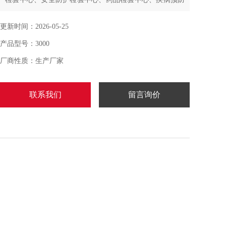
控制中心、纺织品检验中心、医院、研发和生产厂家等、
滤料等颗粒物过滤效率和阻力的检测
更新时间：2026-05-25
产品型号：3000
厂商性质：生产厂家
联系我们
留言询价