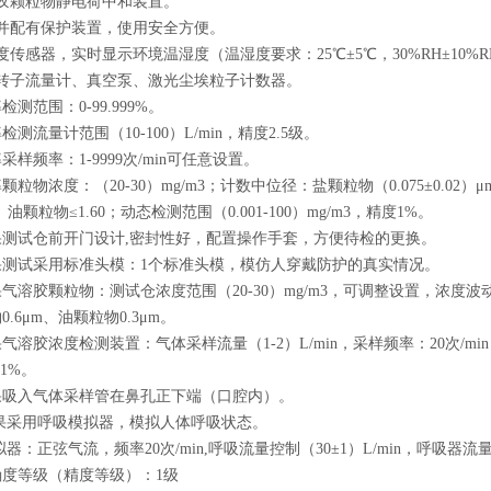
溶胶颗粒物静电荷中和装置。
具并配有保护装置，使用安全方便。
度传感器，实时显示环境温湿度（温湿度要求：25℃±5℃，30%RH±10%
璃转子流量计、真空泵、激光尘埃粒子计数器。
检测范围：0-99.999%。
检测流量计范围（10-100）L/min，精度2.5级。
采样频率：1-9999次/min可任意设置。
颗粒物浓度：（20-30）mg/m3；计数中位径：盐颗粒物（0.075±0.02）
、油颗粒物≤1.60；动态检测范围（0.001-100）mg/m3，精度1%。
果测试仓前开门设计,密封性好，配置操作手套，方便待检的更换。
果测试采用标准头模：1个标准头模，模仿人穿戴防护的真实情况。
果气溶胶颗粒物：测试仓浓度范围（20-30）mg/m3，可调整设置，浓度波动
.6μm、油颗粒物0.3μm。
气溶胶浓度检测装置：气体采样流量（1-2）L/min，采样频率：20次/min（1-
度1%。
果吸入气体采样管在鼻孔正下端（口腔内）。
效果采用呼吸模拟器，模拟人体呼吸状态。
拟器：正弦气流，频率20次/min,呼吸流量控制（30±1）L/min，呼吸器流量范围
确度等级（精度等级）：1级