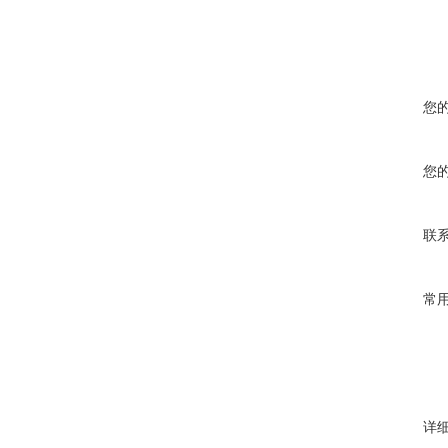
您
您
联
常
详