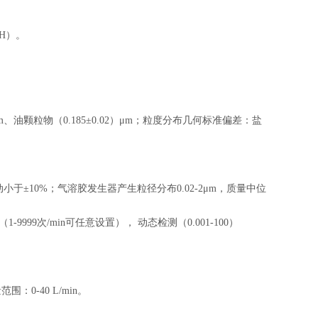
RH）。
μm、油颗粒物（0.185±0.02）μm；粒度分布几何标准偏差：盐
小于±10%；气溶胶发生器产生粒径分布0.02-2μm，质量中位
9999次/min可任意设置）， 动态检测（0.001-100）
：0-40 L/min。