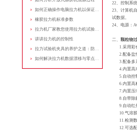
22、控制
如何正确操作电脑拉力机以保证测试结果准确可靠？
23、计算
试数据。
橡胶拉力机标准参数
24、电源：AC
拉力机厂家教您使用拉力机试验步骤
讲讲拉力机的控制性
二、
颗粒物
1.采用彩
拉力试验机夹具的养护之道：防止硬度下降与夹面磨损的秘诀
2.配备盐
如何解决拉力机数据漂移与零点不稳的常见故障？
3.配备多
4.内置高
5.自动控
6.内置高
7.内置压
8.自带除
9.自动红
10.气溶
11.检测
12.可选