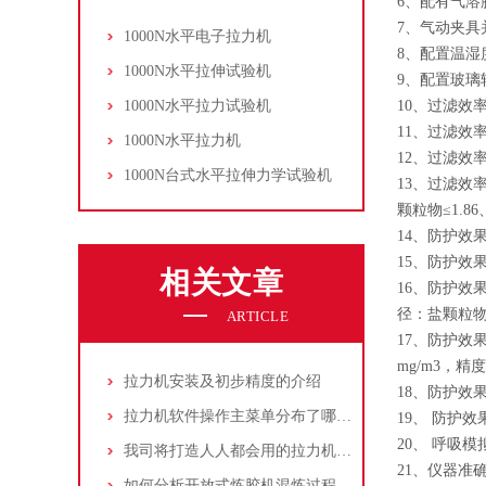
6、配有气
7、气动夹
1000N水平电子拉力机
8、配置温湿
1000N水平拉伸试验机
9、配置玻
1000N水平拉力试验机
10、过滤效率
11、过滤效率
1000N水平拉力机
12、过滤效率
1000N台式水平拉伸力学试验机
13、过滤效率
颗粒物≤1.86
14、防护效
15、防护效
相关文章
16、防护效
径：盐颗粒物0
ARTICLE
17、防护效果
mg/m3，精
拉力机安装及初步精度的介绍
18、防护效
拉力机软件操作主菜单分布了哪些特色功能
19、 防护
20、 呼吸模
我司将打造人人都会用的拉力机不需要上门调试
21、仪器准
如何分析开放式炼胶机混炼过程