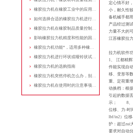
定心情不好
橡胶拉力机在橡胶工业中的应用与性能优化
小，耐久性
备机械手都
如何选择合适的橡胶拉力机进行产品质量检测
产品经过测
橡胶拉力机在橡胶制品质量控制中的应用与意义
力量不大的
影响橡胶拉力机精度和性能的因素有哪些？
江苏橡胶拉力
橡胶拉力机功能*，适用多种橡胶制品
拉力机软件
橡胶拉力机进行环状或哑铃状试样时应该注意什么？
1、 江都精
橡胶拉力机的选购指南
件能实现自
移、变形等
橡胶拉力机突然停机怎么办，别慌先检查原因
重、定荷重
橡胶拉力机在使用时的注意事项都有哪些呢?
动换档：根
引起的数据
示； 8、
位移、力-时
lbf/in
护：超过zu
要求对自动