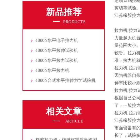
运动直到拉断
剪切等试验
新品推荐
江苏橡胶拉力
PRODUCTS
拉力机 拉力
力量越大机
1000N水平电子拉力机
量范围大小
1000N水平拉伸试验机
较贵。拉力机
1000N水平拉力试验机
准，拉力机
拉力机 拉力
1000N水平拉力机
因为机器自
1000N台式水平拉伸力学试验机
伸率比较小
拉力机 拉力
根据自己公
了，一般拉力
相关文章
拉力机 拉力
江苏橡胶拉力
ARTICLE
市面设备有的在
长了，试验
橡胶拉力机：橡胶材料质量检测的核心设备