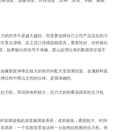
，剥离强度，屈服强度，环压强度，拉伸、压缩、弯曲、撕裂、
拉力机时并不是越大越好。而是要选择自己公司产品适合的力
产生零点漂移。反之进口传感器精度高，重复性好，但价格比
理器，如果输出的信号不准确，那么处理出来的数据肯定就不
，如橡胶延伸率比较大的则另外配大变形测试架，金属材料延
拉伸过程中两点之间的位移。是很准确的。
柱拉力机。而试样体积较大，拉力大的则要选择双柱拉力机
用普通梯形丝杆加调速电机或变频调速系统，成本较低，磨损较大。时间
，容易坏；一个实验室里放这样一台如拖拉机般的拉力机，肯