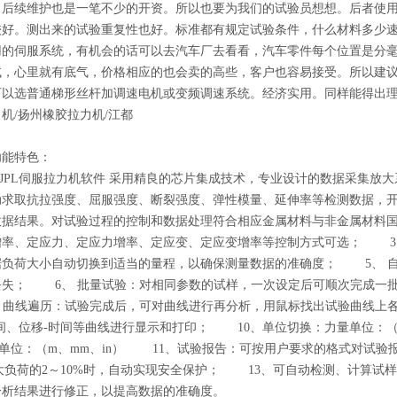
，后续维护也是一笔不少的开资。所以也要为我们的试验员想想。后者使
较好。测出来的试验重复性也好。标准都有规定试验条件，什么材料多少
用的伺服系统，有机会的话可以去汽车厂去看看，汽车零件每个位置是分
试，心里就有底气，价格相应的也会卖的高些，客户也容易接受。所以建议
可以选普通梯形丝杆加调速电机或变频调速系统。经济实用。同样能得出
机/扬州橡胶拉力机/江都
功能特色：
辉JPL伺服拉力机软件 采用精良的芯片集成技术，专业设计的数据采集放
动求取抗拉强度、屈服强度、断裂强度、弹性模量、延伸率等检测数据，
数据结果。对试验过程的控制和数据处理符合相应金属材料与非金属材料
增率、定应力、定应力增率、定应变、定应变增率等控制方式可选； 3
据负荷大小自动切换到适当的量程，以确保测量数据的准确度； 5、 
丢失； 6、 批量试验：对相同参数的试样，一次设定后可顺次完成一
 曲线遍历：试验完成后，可对曲线进行再分析，用鼠标找出试验曲线上各
间、位移-时间等曲线进行显示和打印； 10、单位切换：力量单位：（g、kg
2）位移单位：（m、mm、in） 11、试验报告：可按用户要求的格式对试
i大负荷的2～10%时，自动实现安全保护； 13、可自动检测、计算
分析结果进行修正，以提高数据的准确度。