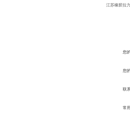
江苏橡胶拉力
您
您
联
常