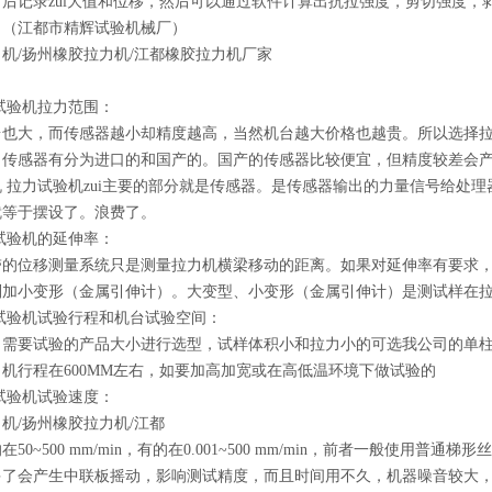
后记录zui大值和位移，然后可以通过软件计算出抗拉强度，剪切强度
。（江都市精辉试验机械厂）
机/扬州橡胶拉力机/江都橡胶拉力机厂家
试验机拉力范围：
台也大，而传感器越小却精度越高，当然机台越大价格也越贵。所以选择
。传感器有分为进口的和国产的。国产的传感器比较便宜，但精度较差会
 拉力试验机zui主要的部分就是传感器。是传感器输出的力量信号给处
就等于摆设了。浪费了。
试验机的延伸率：
带的位移测量系统只是测量拉力机横梁移动的距离。如果对延伸率有要求
则加小变形（金属引伸计）。大变型、小变形（金属引伸计）是测试样在
试验机试验行程和机台试验空间：
司需要试验的产品大小进行选型，试样体积小和拉力小的可选我公司的单
机行程在600MM左右，如要加高加宽或在高低温环境下做试验的
试验机试验速度：
机/扬州橡胶拉力机/江都
50~500 mm/min，有的在0.001~500 mm/min，前者一般使
多了会产生中联板摇动，影响测试精度，而且时间用不久，机器噪音较大