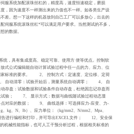
用伺服系统加配滚珠丝杠的，精度高，速度恒速稳定，磨损
速度，因为速度不一样测出来的力值也不一样。如各类生产设
毫不差。想一下这样的机器放到自己工厂可以多放心，出去的
配伺服系统滚珠丝杠*可以满足用户要求。当然测试的不多，
理想的数据。
大系统，具有集成度高、稳定可靠、使用方 便等优点。控制软
开放式公式编辑能自动计算试验过程中任一点的力、应力、位
国家标准的要求。 2、 控制方式：定速度、定位移、定荷
、 自动清零：试验开始后，测量系统自动调零； 4、 自
自动存盘：试验数据和试验条件自动存盘，杜绝因忘记存盘而
批试验； 7、 显示方式：数据与曲线随试验过程动态显
点对应的数据； 9、 曲线选择：可选择应力-应变、力-
、N、lb）、应力单位：（kg/mm2、N/mm2、Mpa、
验报告进行编程和打印，并可导出EXCEL文件； 12、安全保
试样的机械性能指标，也可人工干预分析过程，根据相关标准的