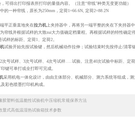
验，可得出打印报表所打印的量值内容。（注意“帘线”种类无变更功能）
中的一种帘线，原长为250mm，定荷1=66.6N, 定荷2=88.2N
一端平正垂直地夹在
拉力机
上夹持器中，再将另一端平整的夹在下夹持器中
择为帘线并根据试样的大致zui大力值确定档量程。再根据试样的特性确定
次号试样的标距、定荷1、定荷2。
机
试验开始先按试验键，然后机械动作拉伸；试验结束时先按停止/清零
做2次号试样、3次号试样、4次号试样…..试验。注意40次试验中标距、定荷
后按打印键可单打或全打即可完成。
机
采用机电一体化设计，由由主体部分、机械部分、测力系统等组成，测
机及彩色喷墨打印机构成。
橡胶塑料低温脆性试验机中压缩机常规保养方法
数显式高低温湿热试验箱技术参数