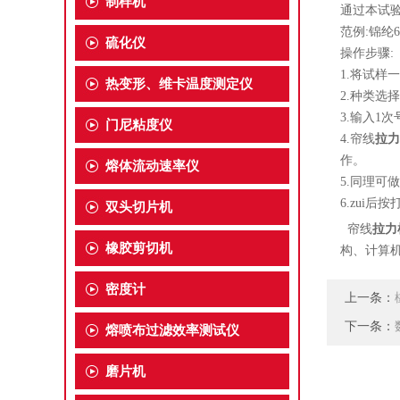
制样机
通过本试
范例:锦纶6
硫化仪
操作步骤:
1.将试样
热变形、维卡温度测定仪
2.种类选
3.输入1
门尼粘度仪
4.帘线
拉力
作。
熔体流动速率仪
5.同理可
6.zui
双头切片机
帘线
拉力
橡胶剪切机
构、计算
密度计
上一条：
下一条：
熔喷布过滤效率测试仪
磨片机