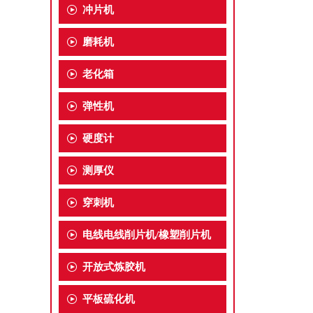
冲片机
磨耗机
老化箱
弹性机
硬度计
测厚仪
穿刺机
电线电线削片机/橡塑削片机
开放式炼胶机
平板硫化机