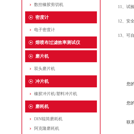
数控橡胶剪切机
11、试验
密度计
12、安全保
电子密度计
13、可自
熔喷布过滤效率测试仪
磨片机
双头磨片机
冲片机
您
橡胶冲片机/塑料冲片机
您
磨耗机
DIN辊筒磨耗机
联
阿克隆磨耗机