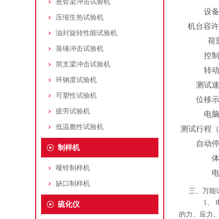
悬臂梁冲击试验机
设
压缩生热试验机
机台容许
油封旋转性能试验机
荷
落锤冲击试验机
控
简支梁冲击试验机
转
环钢度试验机
测试
可塑性试验机
位移
疲劳试验机
电
低温脆性试验机
测试行程
自动
制样机
哑铃制样机
缺口制样机
三、万能试
1、 电脑
硫化仪
的力、应力