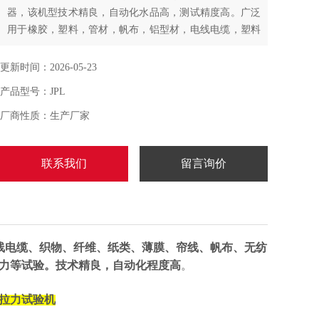
器，该机型技术精良，自动化水品高，测试精度高。广泛
用于橡胶，塑料，管材，帆布，铝型材，电线电缆，塑料
薄膜，钢丝，帘线，铜材，金属和非金属材料等等一些相
关工业品材料。控制软件能实现自动求取弹性模量、屈服
更新时间：2026-05-23
强度、抗拉强度、断裂强度、试样延伸率、断面收缩率等
产品型号：JPL
常规数据
厂商性质：生产厂家
联系我们
留言询价
电线电缆、织物、纤维、纸类、薄膜、帘线、帆布、无纺
力等试验。技术精良，自动化程度高
。
拉力试验机