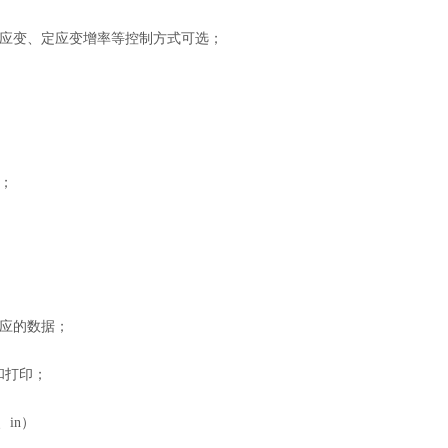
应变、定应变增率等控制方式可选；
；
应的数据；
和打印；
in）