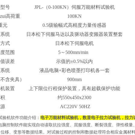
备型号
JPL-（0-100KN）伺服万能材料试验机
zui高荷重
100KN
重元
0.5级输幅式高精度力量传感器
制系统
日本松下伺服马达以及驱动器变频器装置整套
动方式
日本松下伺服电机
速度范围
5～500mm/min
示值误差
示值的±0.5%以内
脑系统
液晶电脑+彩色喷墨打印机各一套
（不含夹具）
900mm
停机装置
上下限位行程保护装置，具有超载保护功能
体积
约550x450x2300
电源
AC220V 50HZ
验机软件功能介绍：
电子万能材料试验机，数显电子拉力试验机，拉力
控制软件能实现自动读取抗拉强度、屈服强度、断裂强度、弹性模量、
、位移、变形等数据结果。对试验过程的控制和数据处理符合相应金属材