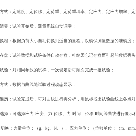
方式：定速度、定位移、定荷重、定荷重增率、定应力、定应力增率、定
清零：试验开始后，测量系统自动调零；
换档：根据负荷大小自动切换到适当的量程，以确保测量数据的准确度；
存盘：试验数据和试验条件自动存盘，杜绝因忘记存盘而引起的数据丢失
试验：对相同参数的试样，一次设定后可顺次完成一批试验；
方式：数据与曲线随试验过程动态显示；
遍历：试验完成后，可对曲线进行再分析，用鼠标找出试验曲线上各点对
择：可选择应力-应变、力-位移、力-时间、位移-时间等曲线进行显示
换：力量单位：（g、kg、N、）、应力单位：（位移单位：（m、mm、