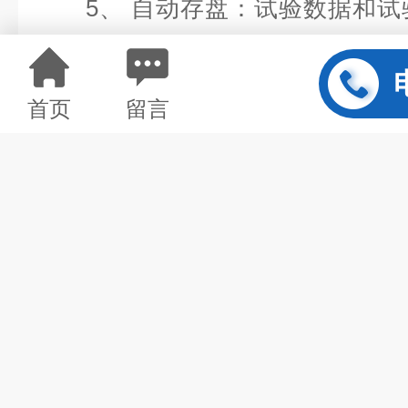
5、 自动存盘：试验数据和试
因忘记存盘而引起的数据丢失；
首页
留言
6、 批量试验：对相同参数的
次完成一批试验；
7、 显示方式：数据与曲线随试
8、 曲线遍历：试验完成后，
用鼠标找出试验曲线上各点对应的