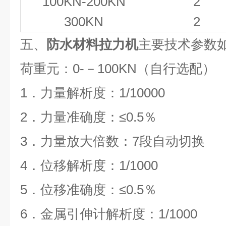
100KN-200KN
2
300KN
2
五、
防水材料拉力机
主要技术参数
荷重元：
0-
－
100KN
（自行选配）
1
．力量解析度：
1/10000
2
．力量准确度：
≤0.5
％
3
．力量放大倍数：
7
段自动切换
4
．位移解析度：
1/1000
5
．位移准确度：
≤0.5
％
6
．金属引伸计解析度：
1/1000