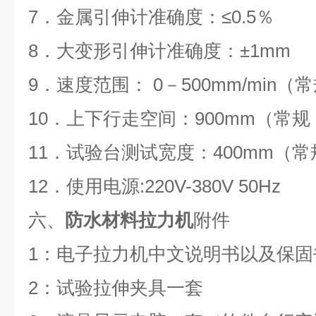
7
．金属引伸计准确度：
≤0.5
％
8
．大变形引伸计准确度：
±1mm
9
．速度范围：
0
－
500mm/min（
常
10
．上下行走空间：
900mm（
常规
11
．试验台测试宽度：
400mm（
常
12
．使用电源
:220V-380V 50Hz
六、
防水材料拉力机
附件
1
：电子拉力机中文说明书以及保固
2
：试验拉伸夹具一套