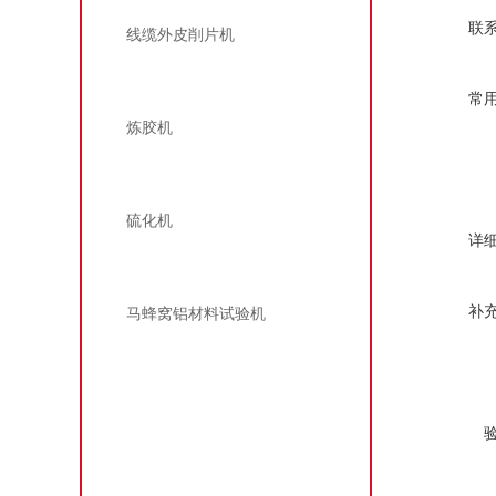
联
线缆外皮削片机
开放式炼胶机
常
炼胶机
平板硫化机
硫化机
详
蜂窝铝材料电子万能试验机
补
马蜂窝铝材料试验机
橡胶试验仪器/橡胶试验设备/橡胶检测仪器
恒温水浴箱
橡胶塑料哑铃裁刀/哑铃裁刀