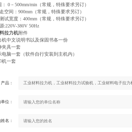
围：
0
－
500mm/min（
常规，特殊要求另订
）
走空间：
900mm（
常规，特殊要求另订
）
测试宽度：
400mm（
常规，特殊要求另订
）
源
:220V-380V 50Hz
料拉力机
附件
力机中文说明书以及保固书各一份
伸夹具一套
示电脑一套（软件自行安装到主机内）
印机一套
产品：
的单位：
的姓名：