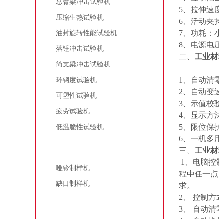
悬臂梁冲击试验机
5
、拉伸速
压缩生热试验机
6
、活动夹持
7
、功耗：
油封旋转性能试验机
8
、电源电
落锤冲击试验机
二、
工业材
简支梁冲击试验机
1
、自动清
环钢度试验机
2
、自动变
可塑性试验机
3
、示值校
疲劳试验机
4
、显示方
5
、限位保
低温脆性试验机
6
、一机多
制样机
三、
工业材
1
、电脑控
哑铃制样机
程中任一点
缺口制样机
求。
2
、 控制
硫化仪
3
、 自动