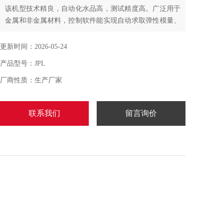
该机型技术精良，自动化水品高，测试精度高。广泛用于
金属和非金属材料，控制软件能实现自动求取弹性模量、
屈服强度、抗拉强度、断裂强度、试样延伸率、断面收缩
率等常规数据，能自动计算试验过程中任一定点的力、应
更新时间：2026-05-24
力、位移等数据结果。计算机控制系统对试验过程的控制
产品型号：JPL
和数据处理符合相应金属材料与非金属材料国家标准的要
求
厂商性质：生产厂家
联系我们
留言询价