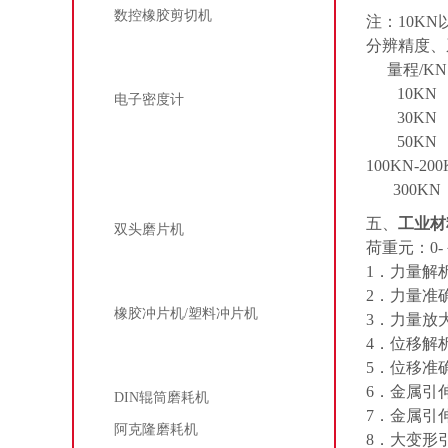
数控橡胶剪切机
注：
10KN
分辨精度、
密度计
量程
/KN
10KN
电子密度计
30KN
50KN
熔喷布过滤效率测试仪
100KN-20
磨片机
300KN
五、
工业材
双头磨片机
荷重元：
0-
1
．力量解
冲片机
2
．力量准
橡胶冲片机/塑料冲片机
3
．力量放
4
．位移解
磨耗机
5
．位移准
6
．金属引
DIN辊筒磨耗机
7
．金属引
阿克隆磨耗机
8
．大变形