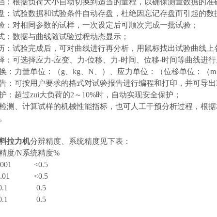
换档：根据负荷大小自动切换到适当的量程，以确保测量数据的准
存盘：试验数据和试验条件自动存盘，杜绝因忘记存盘而引起的数
试验：对相同参数的试样，一次设定后可顺次完成一批试验；
方式：数据与曲线随试验过程动态显示；
遍历：试验完成后，可对曲线进行再分析，用鼠标找出试验曲线上
选择：可选择应力
-
应变、力
-
位移、力
-
时间、位移
-
时间等曲线进行
换：力量单位：（
g
、
kg
、
N
、）、应力单位：（位移单位：（
m
告：可按用户要求的格式对试验报告进行编程和打印，并可导出
护：超过zui大负荷的
2
～
10%
时，自动实现安全保护；
检测、计算试样的机械性能指标，也可人工干预分析过程，根据
。
料拉力机
分辨精度、系统精度见下表：
精度
/N
系统精度
%
.001
<0.5
.01
<0.5
0.1
0.5
0.1
0.5