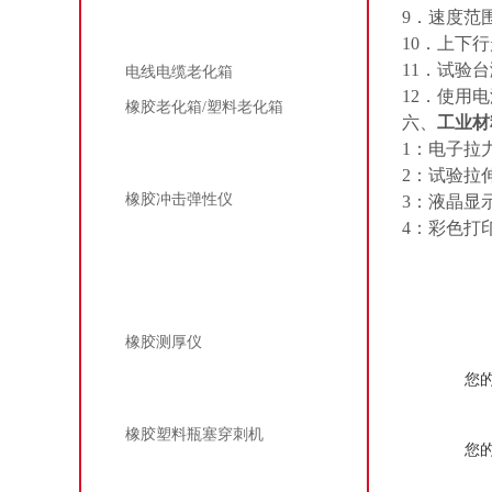
9
．速度范
老化箱
10
．上下行
11
．试验台
电线电缆老化箱
12
．使用电
橡胶老化箱/塑料老化箱
六、
工业材
1
：电子拉
弹性机
2
：试验拉
橡胶冲击弹性仪
3
：液晶显
4
：彩色打
硬度计
测厚仪
橡胶测厚仪
您
穿刺机
橡胶塑料瓶塞穿刺机
您
电线电线削片机/橡塑削片机