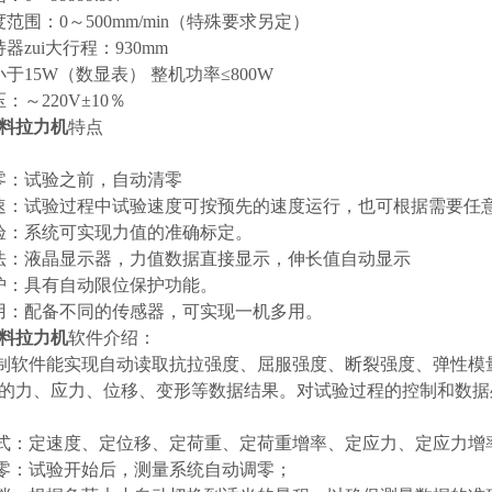
度范围：
0
～
500mm/min
（特殊要求另定）
器zui大行程：
930mm
小于
15W
（数显表） 整机功率
≤800W
压：～
220V±10
％
料拉力机
特点
零：试验之前，自动清零
速：试验过程中试验速度可按预先的速度运行，也可根据需要任
验：系统可实现力值的准确标定。
法：液晶显示器，力值数据直接显示，伸长值自动显示
护：具有自动限位保护功能。
用：配备不同的传感器，可实现一机多用。
料拉力机
软件介绍：
制软件能实现自动读取抗拉强度、屈服强度、断裂强度、弹性模
的力、应力、位移、变形等数据结果。对试验过程的控制和数据
方式：定速度、定位移、定荷重、定荷重增率、定应力、定应力增
清零：试验开始后，测量系统自动调零；