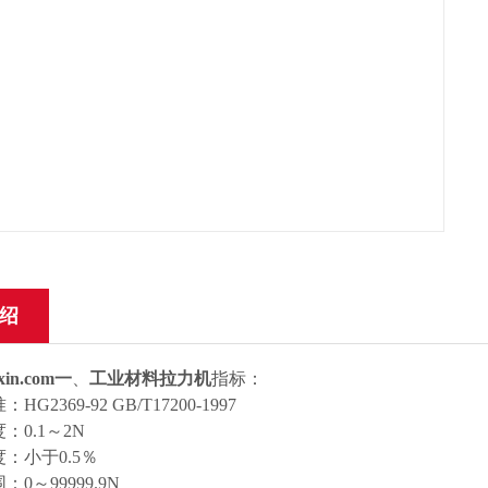
绍
gxin.com一
、
工业材料拉力机
指标：
准：
HG2369-92 GB/T17200-1997
度：
0.1
～
2N
度：小于
0.5
％
围：
0
～
99999.9N