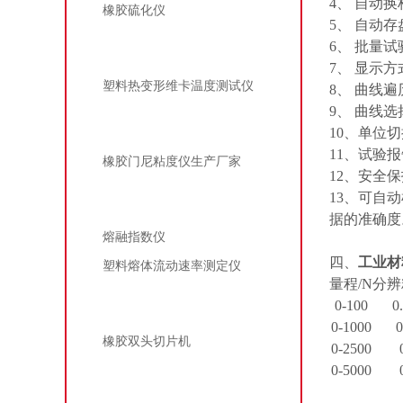
4
、 自动
橡胶硫化仪
5
、 自动
6
、 批量
热变形、维卡温度测定仪
7
、 显示
塑料热变形维卡温度测试仪
8
、 曲线
9
、 曲线
门尼粘度仪
10
、单位切
11
、试验报
橡胶门尼粘度仪生产厂家
12
、安全保
13
、可自动
熔体流动速率仪
据的准确度
熔融指数仪
四、
工业材
塑料熔体流动速率测定仪
量程
/N
分辨
双头切片机
0-100
0
0-1000
0
橡胶双头切片机
0-2500
0-5000
橡胶剪切机