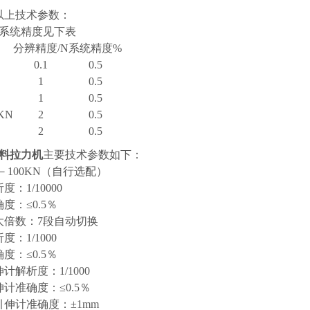
以上技术参数：
系统精度见下表
分辨精度
/N
系统精度
%
0.1
0.5
1
0.5
1
0.5
0KN
2
0.5
2
0.5
料拉力机
主要技术参数如下：
－
100KN
（自行选配）
析度：
1/10000
确度：
≤0.5
％
大倍数：
7
段自动切换
析度：
1/1000
确度：
≤0.5
％
伸计解析度：
1/1000
伸计准确度：
≤0.5
％
引伸计准确度：
±1mm